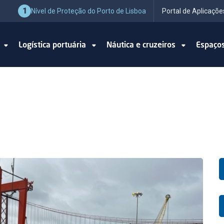
1
Nível de Proteção do Porto de Lisboa
Portal de Aplicaçõe
o
Logística portuária
Náutica e cruzeiros
Espaço