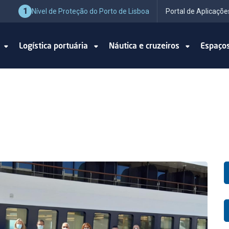
1
Nível de Proteção do Porto de Lisboa
Portal de Aplicaçõe
o
Logística portuária
Náutica e cruzeiros
Espaço