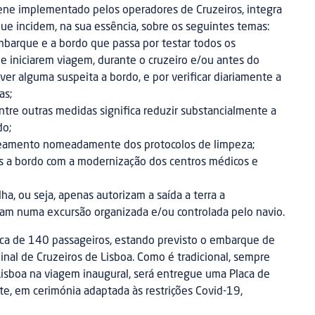
ene implementado pelos operadores de Cruzeiros, integra
e incidem, na sua essência, sobre os seguintes temas:
barque e a bordo que passa por testar todos os
de iniciarem viagem, durante o cruzeiro e/ou antes do
r alguma suspeita a bordo, e por verificar diariamente a
as;
tre outras medidas significa reduzir substancialmente a
do;
eamento nomeadamente dos protocolos de limpeza;
s a bordo com a modernização dos centros médicos e
, ou seja, apenas autorizam a saída a terra a
aiam numa excursão organizada e/ou controlada pelo navio.
ca de 140 passageiros, estando previsto o embarque de
nal de Cruzeiros de Lisboa. Como é tradicional, sempre
Lisboa na viagem inaugural, será entregue uma Placa de
e, em cerimónia adaptada às restrições Covid-19,