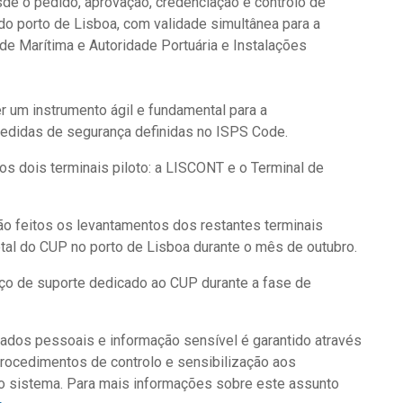
e o pedido, aprovação, credenciação e controlo de
o porto de Lisboa, com validade simultânea para a
ade Marítima e Autoridade Portuária e Instalações
er um instrumento ágil e fundamental para a
edidas de segurança definidas no ISPS Code.
s dois terminais piloto: a LISCONT e o Terminal de
o feitos os levantamentos dos restantes terminais
al do CUP no porto de Lisboa durante o mês de outubro.
viço de suporte dedicado ao CUP durante a fase de
dados pessoais e informação sensível é garantido através
rocedimentos de controlo e sensibilização aos
do sistema. Para mais informações sobre este assunto