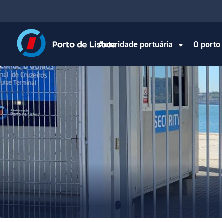
Autoridade portuária
O port