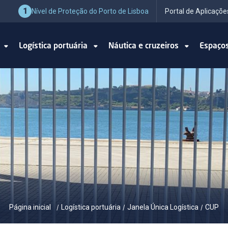
1
Nível de Proteção do Porto de Lisboa
Portal de Aplicaçõe
o
Logística portuária
Náutica e cruzeiros
Espaço
Página inicial
Logística portuária
Janela Única Logística
CUP
/
/
/