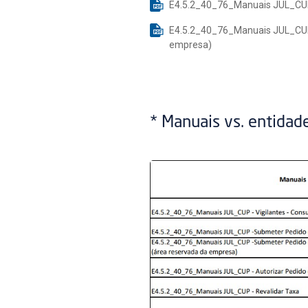
E4.5.2_40_76_Manuais JUL_CUP 
E4.5.2_40_76_Manuais JUL_CUP
empresa)
* Manuais vs. entidad