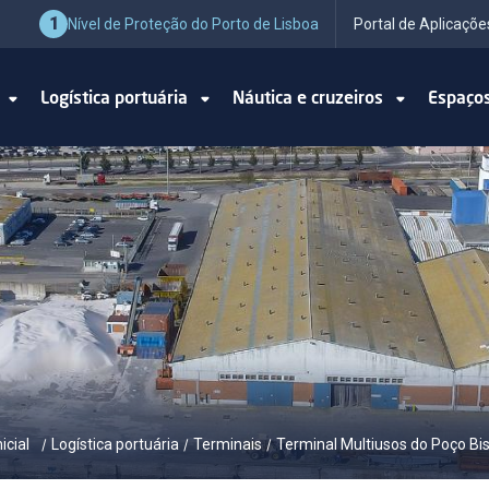
1
Nível de Proteção do Porto de Lisboa
Portal de Aplicaçõe
o
Logística portuária
Náutica e cruzeiros
Espaço
icial
Logística portuária
Terminais
Terminal Multiusos do Poço Bi
/
/
/