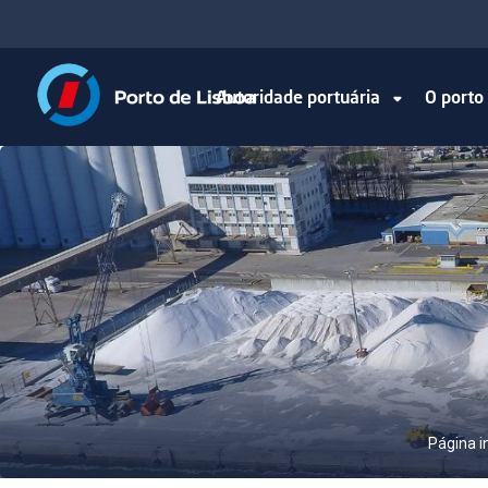
Autoridade portuária
O port
Página in