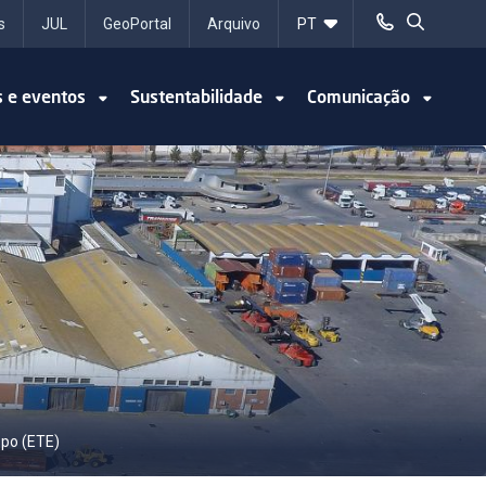
s
JUL
GeoPortal
Arquivo
s e eventos
Sustentabilidade
Comunicação
spo (ETE)