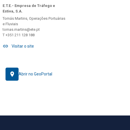
E.T.E.- Empresa de Tráfego e
Estiva, S.A.
Tomás Martins, Operações Portuárias
e Fluviais
tomas.martins@ete.pt
T +351 211 128 188
Visitar o site
Abrir no GeoPortal