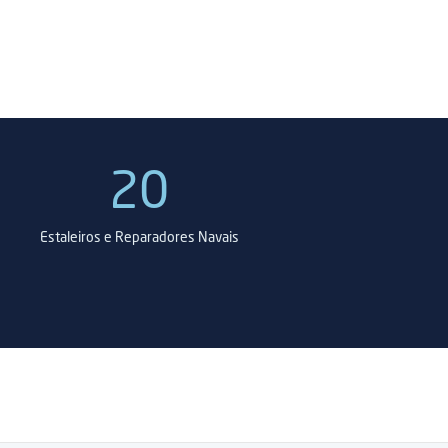
20
Estaleiros e Reparadores Navais
E