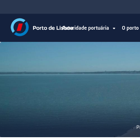
Autoridade portuária
O port
P