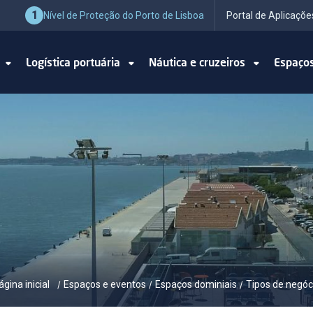
1
Nível de Proteção do Porto de Lisboa
Portal de Aplicaçõe
o
Logística portuária
Náutica e cruzeiros
Espaço
ágina inicial
Espaços e eventos
Espaços dominiais
Tipos de negóc
/
/
/