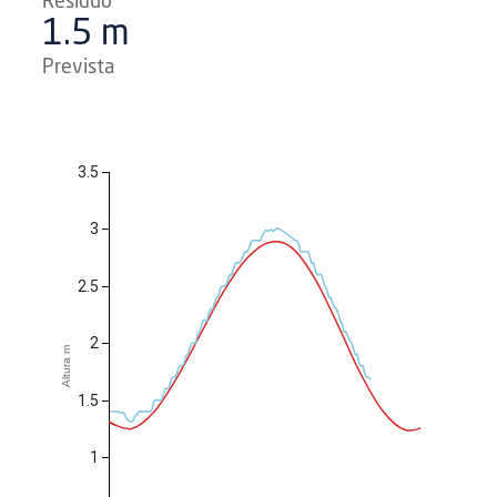
Resíduo
1.5 m
Prevista
3.5
3
2.5
2
Altura m
1.5
1