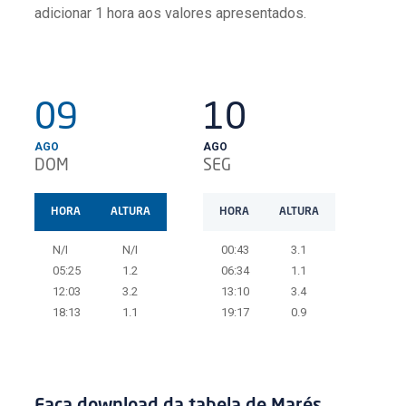
adicionar 1 hora aos valores apresentados.
09
10
1
AGO
AGO
AGO
DOM
SEG
TER
HORA
ALTURA
HORA
ALTURA
HO
N/I
N/I
00:43
3.1
01
05:25
1.2
06:34
1.1
07
12:03
3.2
13:10
3.4
14
18:13
1.1
19:17
0.9
20