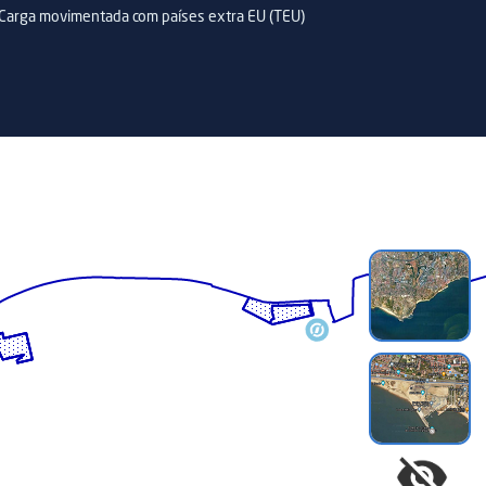
Carga movimentada com países extra EU (TEU)
Trans