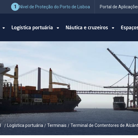
1
Nível de Proteção do Porto de Lisboa
Portal de Aplicaçõe
o
Logística portuária
Náutica e cruzeiros
Espaço
l
Logística portuária
Terminais
Terminal de Contentores de Alcânt
/
/
/