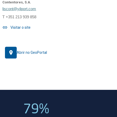
Contentores, S.A.
liscont@yilport.com
T +351 213 939 858
Visitar o site
Abrir no GeoPortal
79%