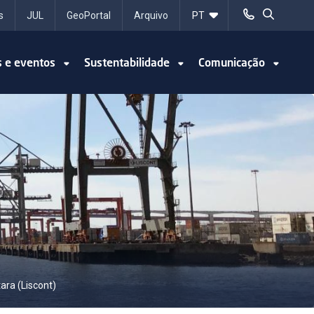
s
JUL
GeoPortal
Arquivo
s e eventos
Sustentabilidade
Comunicação
ara (Liscont)