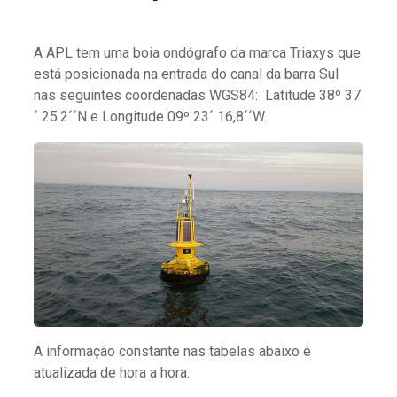
A APL tem uma boia ondógrafo da marca Triaxys que
está posicionada na entrada do canal da barra Sul
nas seguintes coordenadas WGS84: Latitude 38º 37
´ 25.2´´N e Longitude 09º 23´ 16,8´´W.
A informação constante nas tabelas abaixo é
atualizada de hora a hora.