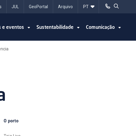
s
JUL
GeoPortal
Arquivo
s e eventos
Sustentabilidade
Comunicação
ncia
a
O porto