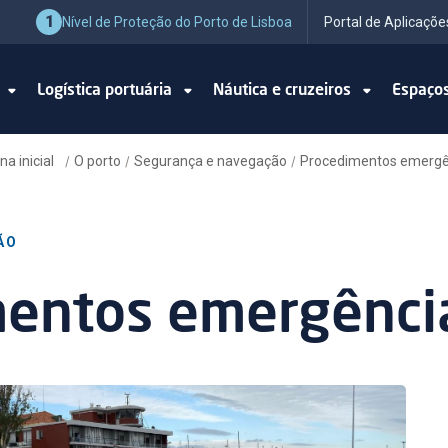
1
Nível de Proteção do Porto de Lisboa
Portal de Aplicaçõe
o
Logística portuária
Náutica e cruzeiros
Espaço
na inicial
O porto
Segurança e navegação
Procedimentos emergê
/
/
/
ÃO
mentos emergênci