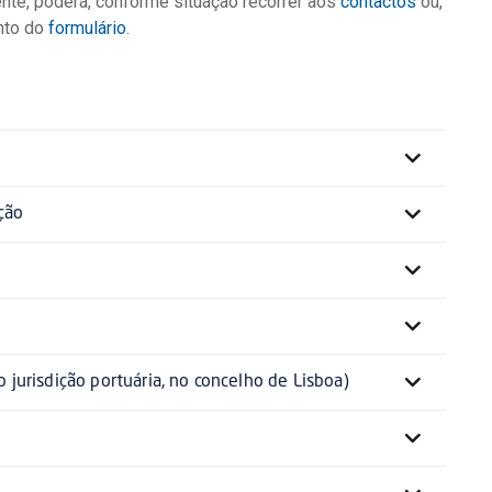
te, poderá, conforme situação recorrer aos
contactos
ou,
nto do
formulário
.
ção
b jurisdição portuária, no concelho de Lisboa)