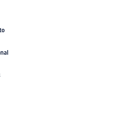
to
onal
s