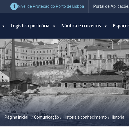
1
Nível de Proteção do Porto de Lisboa
Portal de Aplicaçõe
o
Logística portuária
Náutica e cruzeiros
Espaço
Página inicial
Comunicação
História e conhecimento
História
/
/
/