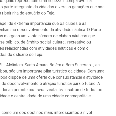
, as quais representam uma riqueza incomparável na
omo parte integrante da vida das diversas gerações que nos
 ribeirinha do estuário do Tejo.
pel de extrema importância que os clubes e as
nham no desenvolvimento da atividade náutica. O Porto
uas margens um vasto número de clubes náuticos que
 público, de âmbito social, cultural, recreativo ou
des relacionadas com atividades náuticas e com o
des do estuário do Tejo.
PL- Alcântara, Santo Amaro, Belém e Bom Sucesso -, as
boa, são um importante pilar turístico da cidade. Com uma
isboa dispõe de uma oferta que consubstancia a atividade
de desenvolvimento e atração turística para o futuro. A
s docas permite aos seus visitantes usufruir de todos os
idade e centralidade de uma cidade cosmopolita e
 como um dos destinos mais interessantes a nível