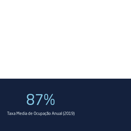
87%
Taxa Media de Ocupação Anual (2019)
P