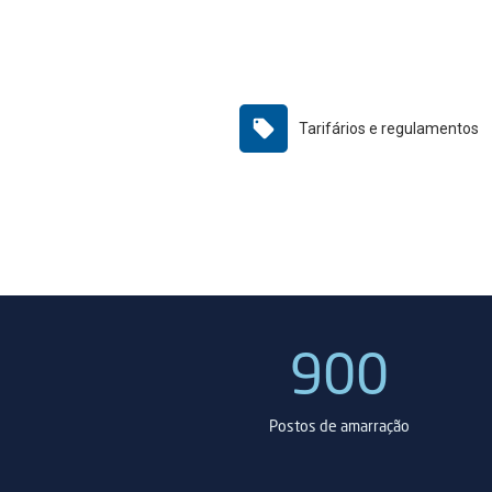
Tarifários e regulamentos
900
ual (2019)
Postos de amarração