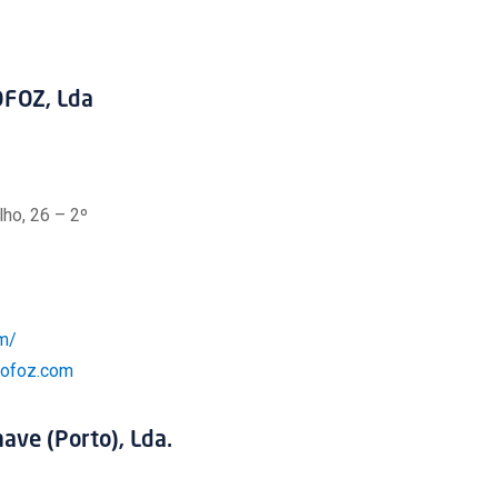
OFOZ, Lda
lho, 26 – 2º
om/
rofoz.com
ave (Porto), Lda.