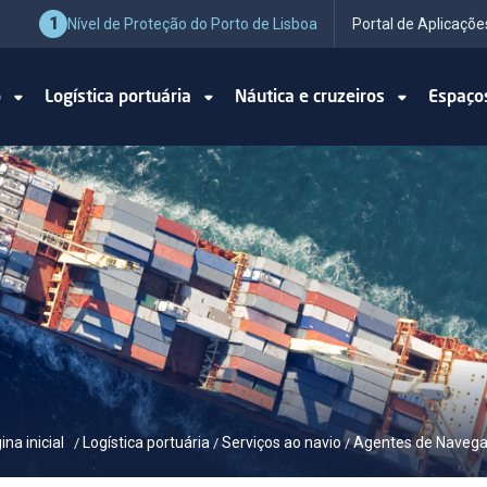
1
Nível de Proteção do Porto de Lisboa
Portal de Aplicaçõe
o
Logística portuária
Náutica e cruzeiros
Espaço
ina inicial
Logística portuária
Serviços ao navio
Agentes de Naveg
/
/
/