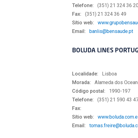
Telefone:
(351) 21 324 36 2
Fax:
(351) 21 324 36 49
Sítio web:
www.grupobensaud
Email:
banlis@bensaude.pt
BOLUDA LINES PORTUG
Localidade:
Lisboa
Morada:
Alameda dos Oceanos
Código postal:
1990-197
Telefone:
(351) 21 590 43 4
Fax:
Sítio web:
www.boluda.com.e
Email:
tomas.freire@boluda.