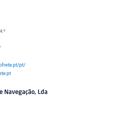
4.º
7
ofrete.pt/pt/
ete.pt
e Navegação, Lda