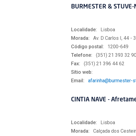
BURMESTER & STUVE-N
Localidade:
Lisboa
Morada:
Av. D Carlos I, 44 - 3
Código postal:
1200-649
Telefone:
(351) 21 393 32 9
Fax:
(351) 21 396 44 62
Sítio web:
Email:
afarinha@burmester-st
CINTIA NAVE - Afretame
Localidade:
Lisboa
Morada:
Calçada dos Cesteir