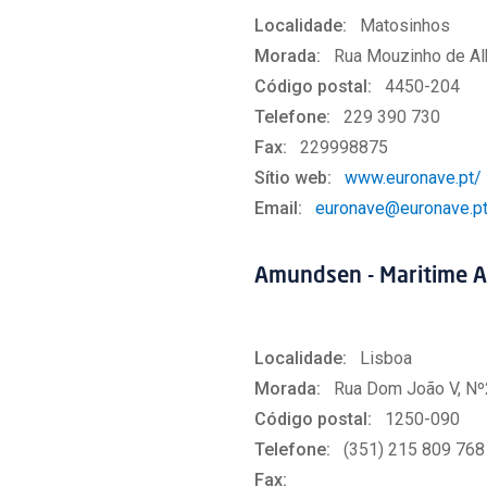
Localidade:
Matosinhos
Morada:
Rua Mouzinho de Al
Código postal:
4450-204
Telefone:
229 390 730
Fax:
229998875
Sítio web:
www.euronave.pt/
Email:
euronave@euronave.p
Amundsen - Maritime 
Localidade:
Lisboa
Morada:
Rua Dom João V, Nº
Código postal:
1250-090
Telefone:
(351) 215 809 768
Fax: