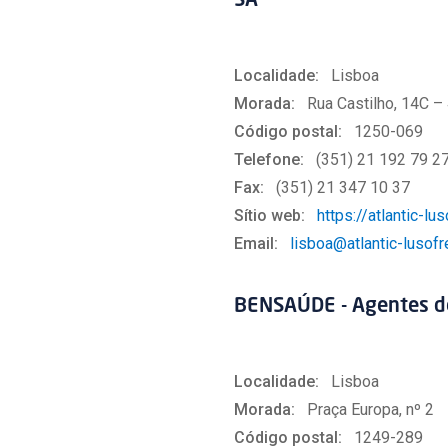
SA
Localidade:
Lisboa
Morada:
Rua Castilho, 14C – 
Código postal:
1250-069
Telefone:
(351) 21 192 79 2
Fax:
(351) 21 347 10 37
Sítio web:
https://atlantic-lus
Email:
lisboa@atlantic-lusofr
BENSAÚDE - Agentes d
Localidade:
Lisboa
Morada:
Praça Europa, nº 2
Código postal:
1249-289