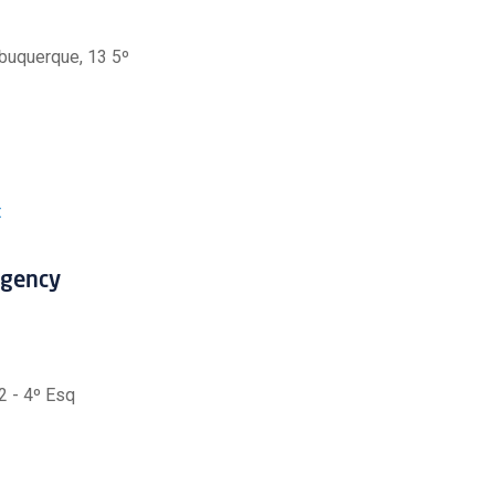
buquerque, 13 5º
t
Agency
2 - 4º Esq