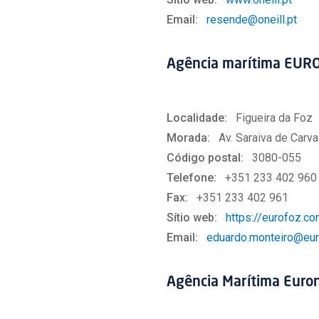
Email:
resende@oneill.pt
Agência marítima EUR
Localidade:
Figueira da Foz
Morada:
Av. Saraiva de Carva
Código postal:
3080-055
Telefone:
+351 233 402 960
Fax:
+351 233 402 961
Sítio web:
https://eurofoz.c
Email:
eduardo.monteiro@eu
Agência Marítima Euron