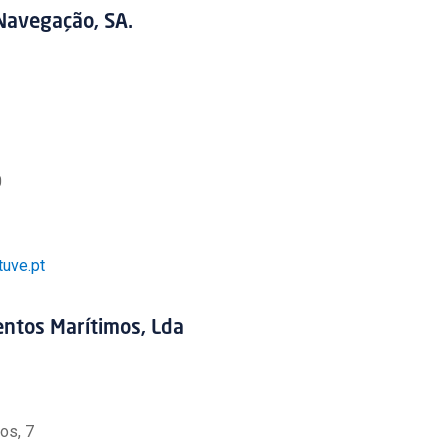
avegação, SA.
0
uve.pt
ntos Marítimos, Lda
os, 7