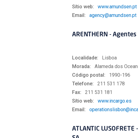
Sítio web:
www.amundsen.pt
Email:
agency@amundsen.pt
ARENTHERN - Agentes d
Localidade:
Lisboa
Morada:
Alameda dos Oceano
Código postal:
1990-196
Telefone:
211 531 178
Fax:
211 531 181
Sítio web:
www.incargo.es
Email:
operationslisbon@inca
ATLANTIC LUSOFRETE - 