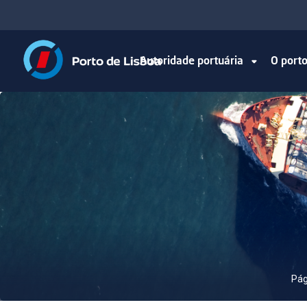
Autoridade portuária
O port
Pág