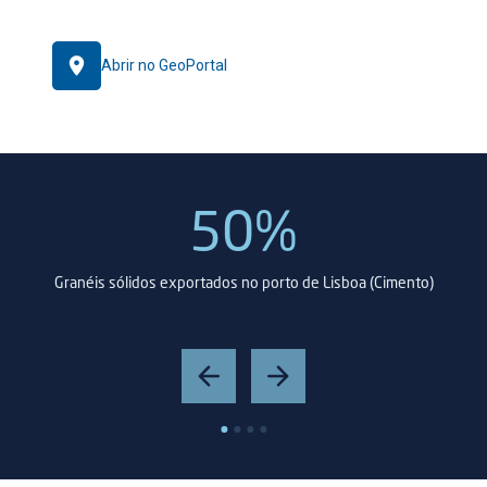
Abrir no GeoPortal
50%
Granéis sólidos exportados no porto de Lisboa (Cimento)
Ca