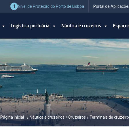
1
Nível de Proteção do Porto de Lisboa
Portal de Aplicaçõe
o
Logística portuária
Náutica e cruzeiros
Espaço
Página inicial
Náutica e cruzeiros
Cruzeiros
Terminais de cruzeiro
/
/
/