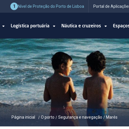
1
Nível de Proteção do Porto de Lisboa
Portal de Aplicaçõe
o
Logística portuária
Náutica e cruzeiros
Espaço
Página inicial
O porto
Segurança e navegação
Marés
/
/
/