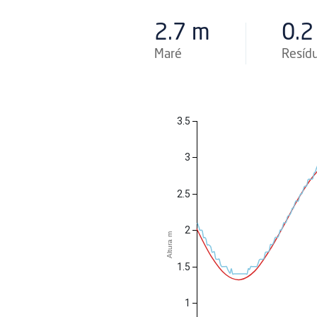
2.7 m
0.2
Maré
Resíd
3.5
3
2.5
2
Altura m
1.5
1