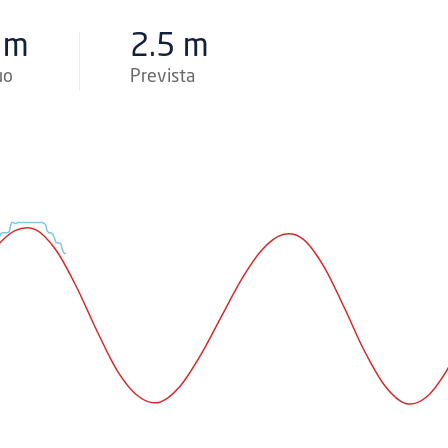
 m
2.5 m
uo
Prevista