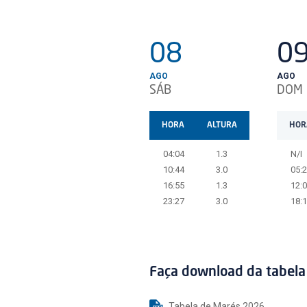
08
0
AGO
AGO
SÁB
DOM
HORA
ALTURA
HOR
04:04
1.3
N/I
10:44
3.0
05:
16:55
1.3
12:
23:27
3.0
18:
Faça download da tabela
Tabela de Marés 2026