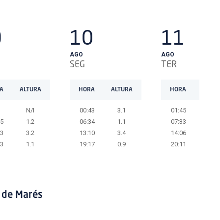
9
10
11
AGO
AGO
SEG
TER
A
ALTURA
HORA
ALTURA
HORA
ALTU
N/I
00:43
3.1
01:45
3.4
25
1.2
06:34
1.1
07:33
0.9
03
3.2
13:10
3.4
14:06
3.7
13
1.1
19:17
0.9
20:11
0.6
 de Marés