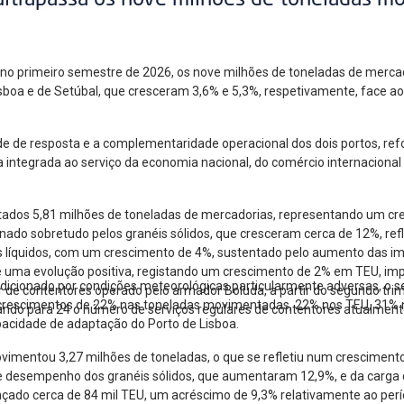
ultrapassa os nove milhões de toneladas m
, no primeiro semestre de 2026, os nove milhões de toneladas de mer
Lisboa e de Setúbal, que cresceram 3,6% e 5,3%, respetivamente, face 
de de resposta e a complementaridade operacional dos dois portos, re
a integrada ao serviço da economia nacional, do comércio internacional
ados 5,81 milhões de toneladas de mercadorias, representando um cr
ado sobretudo pelos granéis sólidos, que cresceram cerca de 12%, ref
éis líquidos, com um crescimento de 4%, sustentado pelo aumento das i
ma evolução positiva, registando um crescimento de 2% em TEU, impuls
ndicionado por condições meteorológicas particularmente adversas, o
 de contentores operado pelo armador Boluda, a partir do segundo trim
 crescimentos de 22% nas toneladas movimentadas, 22% nos TEU, 31% 
ando para 24 o número de serviços regulares de contentores atualmente
apacidade de adaptação do Porto de Lisboa.
ovimentou 3,27 milhões de toneladas, o que se refletiu num cresciment
te desempenho dos granéis sólidos, que aumentaram 12,9%, e da carga 
çado cerca de 84 mil TEU, um acréscimo de 9,3% relativamente ao per