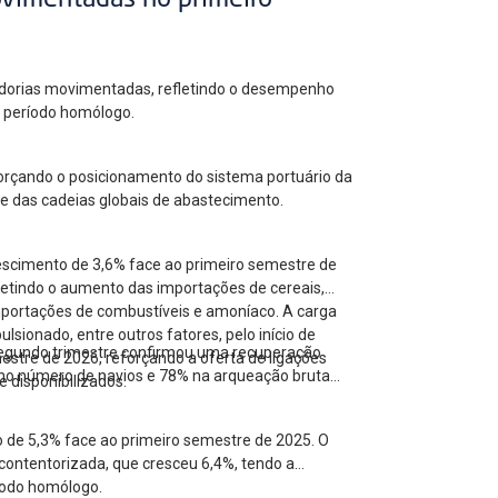
ovimentadas no primeiro
cadorias movimentadas, refletindo o desempenho
ao período homólogo.
forçando o posicionamento do sistema portuário da
 e das cadeias globais de abastecimento.
escimento de 3,6% face ao primeiro semestre de
letindo o aumento das importações de cereais,
mportações de combustíveis e amoníaco. A carga
ionado, entre outros fatores, pelo início de
 segundo trimestre confirmou uma recuperação
estre de 2026, reforçando a oferta de ligações
no número de navios e 78% na arqueação bruta
 disponibilizados.
o de 5,3% face ao primeiro semestre de 2025. O
contentorizada, que cresceu 6,4%, tendo a
íodo homólogo.