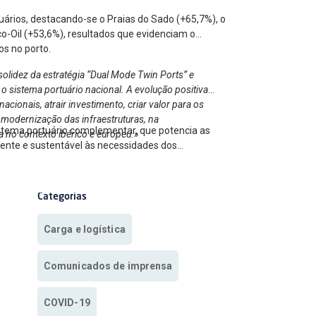
uários, destacando-se o Praias do Sado (+65,7%), o
o-Oil (+53,6%), resultados que evidenciam o
os no porto.
olidez da estratégia “Dual Mode Twin Ports” e
o sistema portuário nacional. A evolução positiva
cionais, atrair investimento, criar valor para os
 modernização das infraestruturas, na
istema portuário complementar, que potencia as
a no contexto ibérico e europeu.»
ciente e sustentável às necessidades dos
Categorias
Carga e logística
Comunicados de imprensa
COVID-19