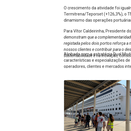
O crescimento da atividade foi igua
Termitrena/Teporset (+126,3%), o T
dinamismo das operações portuárias 
Para Vítor Caldeirinha, Presidente d
demonstram que a complementaridade en
registada pelos dois portos reforça a 
nossos clientes e contribuir para o d
Alinhado com a estratégia Dual Mod
sustentabilidade e na inovação, conso
características e especializações d
operadores, clientes e mercados int