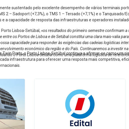
lmente sustentado pelo excelente desempenho de vários terminais port
MS 2 – Sadoport (+7,3%), o TMS 1 – Tersado (+7,1%) e o Tanquisado/Ec
e a capacidade de resposta das infraestruturas e operadores instalad
o Porto Lisboa-Setúbal,
«os resultados do primeiro semestre confirmam a s
tre os Portos de Lisboa e de Setúbal constitui uma clara mais-valia para 
nossa capacidade para responder às exigências das cadeias logísticas interna
esenvolvimento económico da região e do País. Continuaremos a investir na
e Twin Ports, o Porto Lisboa-Setúbal continua a afirmar-se como um s
lidando o Porto Lisboa-Setúbal como uma plataforma logística de referênci
e cada infraestrutura para oferecer uma resposta mais competitiva, efi
ernacionais.