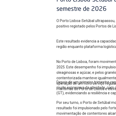
Porto Lisboa-Setúbal 
semestre de 2026
O Porto Lisboa-Setúbal ultrapassou
positivo registado pelos Portos de 
Este resultado evidencia a capacida
região enquanto plataforma logístic
No Porto de Lisboa, foram moviment
2025. Este desempenho foi impulsion
oleaginosas e açúcar, e pelos gran
contentorizada manteve igualmente u
Depois de um primeiro trimestre co
operação de um novo serviço regular
muito expressiva da atividade, com
marítimas do Porto de Lisboa e elev
(GT), evidenciando a resiliência e c
Por seu turno, o Porto de Setúbal m
resultado foi impulsionado pelo for
movimentação de contentores alcan