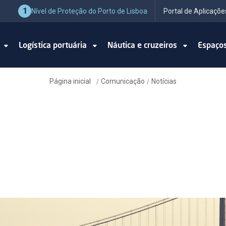
1
Nível de Proteção do Porto de Lisboa
Portal de Aplicaçõe
o
Logística portuária
Náutica e cruzeiros
Espaço
Página inicial
Comunicação
Notícias
/
/