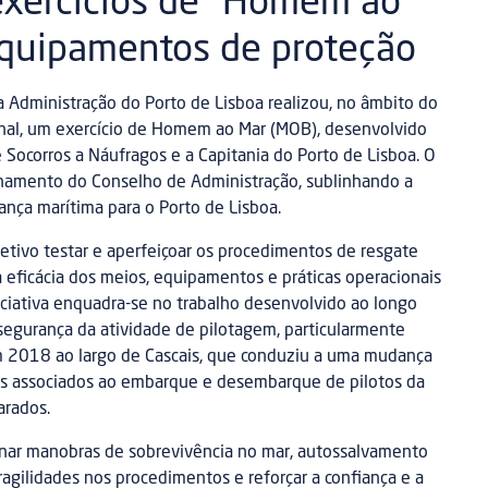
exercícios de “Homem ao
equipamentos de proteção
Administração do Porto de Lisboa realizou, no âmbito do
nal, um exercício de Homem ao Mar (MOB), desenvolvido
e Socorros a Náufragos e a Capitania do Porto de Lisboa. O
hamento do Conselho de Administração, sublinhando a
ança marítima para o Porto de Lisboa.
etivo testar e aperfeiçoar os procedimentos de resgate
 eficácia dos meios, equipamentos e práticas operacionais
iciativa enquadra-se no trabalho desenvolvido ao longo
 segurança da atividade de pilotagem, particularmente
em 2018 ao largo de Cascais, que conduziu a uma mudança
cos associados ao embarque e desembarque de pilotos da
arados.
nar manobras de sobrevivência no mar, autossalvamento
fragilidades nos procedimentos e reforçar a confiança e a