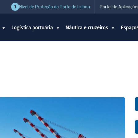
1
Nível de Proteção do Porto de Lisboa
Portal de Aplicaçõe
o
Logística portuária
Náutica e cruzeiros
Espaço