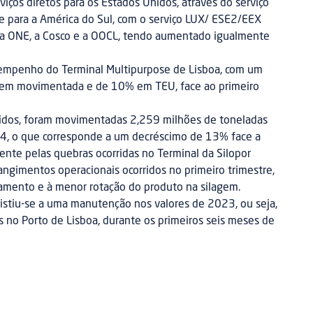
iços diretos para os Estados Unidos, através do serviço
e para a América do Sul, com o serviço LUX/ ESE2/EEX
 a ONE, a Cosco e a OOCL, tendo aumentado igualmente
sempenho do Terminal Multipurpose de Lisboa, com um
em movimentada e de 10% em TEU, face ao primeiro
lidos, foram movimentadas 2,259 milhões de toneladas
24, o que corresponde a um decréscimo de 13% face a
nte pelas quebras ocorridas no Terminal da Silopor
rangimentos operacionais ocorridos no primeiro trimestre,
amento e à menor rotação do produto na silagem.
ssistiu-se a uma manutenção nos valores de 2023, ou seja,
no Porto de Lisboa, durante os primeiros seis meses de