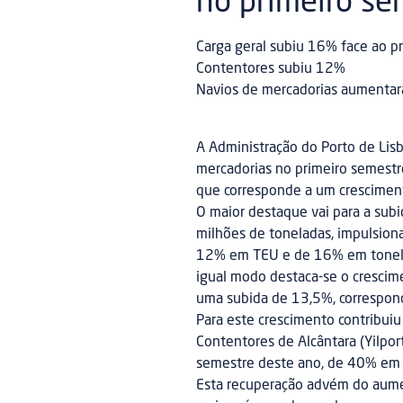
no primeiro se
Carga geral subiu 16% face ao 
Contentores subiu 12%
Navios de mercadorias aumenta
A Administração do Porto de Lis
mercadorias no primeiro semest
que corresponde a um crescime
O maior destaque vai para a sub
milhões de toneladas, impulsion
12% em TEU e de 16% em tonela
igual modo destaca-se o crescim
uma subida de 13,5%, correspon
Para este crescimento contribui
Contentores de Alcântara (Yilpor
semestre deste ano, de 40% e
Esta recuperação advém do aume