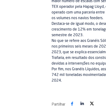
maior número de escalas com serv
TEX operador pela Hapag Lloyd, 
operado com uma parceria entre
os volumes nos navios feeders.
Destaca-se de igual modo, o de
crescimento de 12% em tonelag
semestre de 2023.
No que se refere aos Granéis Só
nos primeiros seis meses de 20
2023, que se explica essencialme
Trafaria, em resultado dos const
devidas a intervenções no equip
Por fim, nos Granéis Líquidos, a
742 mil toneladas movimentadas 
2024.
Partilhar