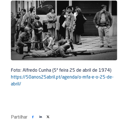
Foto: Alfredo Cunha (5ª feira 25 de abril de 1974)
https://50anos25abril.pt/agenda/o-mfa-e-o-25-de-
abril/
Partilhar