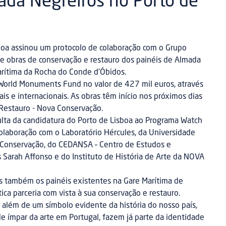
ada Negreiros no Porto de
boa assinou um protocolo de colaboração com o Grupo
de obras de conservação e restauro dos painéis de Almada
Marítima da Rocha do Conde d’Óbidos.
 World Monuments Fund no valor de 427 mil euros, através
s e internacionais. As obras têm início nos próximos dias
 Restauro - Nova Conservação.
ulta da candidatura do Porto de Lisboa ao Programa Watch
laboração com o Laboratório Hércules, da Universidade
 Conservação, do CEDANSA – Centro de Estudos e
arah Affonso e do Instituto de História de Arte da NOVA
is também os painéis existentes na Gare Marítima de
tica parceria com vista à sua conservação e restauro.
 além de um símbolo evidente da história do nosso país,
e ímpar da arte em Portugal, fazem já parte da identidade