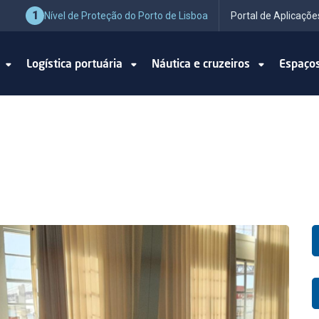
1
Nível de Proteção do Porto de Lisboa
Portal de Aplicaçõe
o
Logística portuária
Náutica e cruzeiros
Espaço