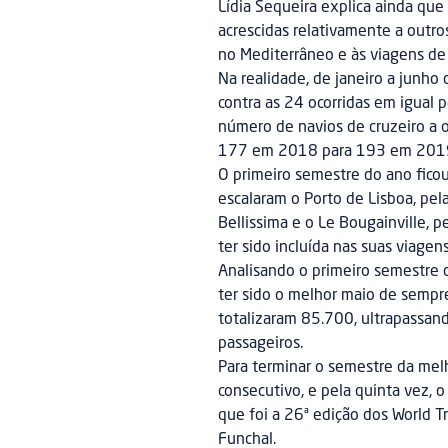
Lídia Sequeira explica ainda que
acrescidas relativamente a outros
no Mediterrâneo e às viagens de
Na realidade, de janeiro a junho
contra as 24 ocorridas em igual
número de navios de cruzeiro a o
177 em 2018 para 193 em 201
O primeiro semestre do ano ficou
escalaram o Porto de Lisboa, pel
Bellissima e o Le Bougainville, 
ter sido incluída nas suas viagens
Analisando o primeiro semestre 
ter sido o melhor maio de sempre
totalizaram 85.700, ultrapassa
passageiros.
Para terminar o semestre da melh
consecutivo, e pela quinta vez, 
que foi a 26ª edição dos World T
Funchal.