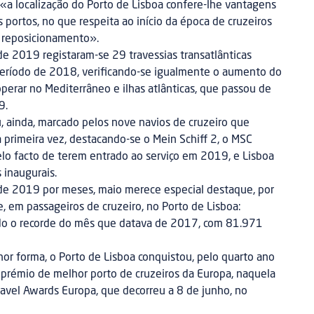
 «a localização do Porto de Lisboa confere-lhe vantagens
 portos, no que respeita ao início da época de cruzeiros
 reposicionamento».
 de 2019 registaram-se 29 travessias transatlânticas
 período de 2018, verificando-se igualmente o aumento do
perar no Mediterrâneo e ilhas atlânticas, que passou de
9.
, ainda, marcado pelos nove navios de cruzeiro que
a primeira vez, destacando-se o Mein Schiff 2, o MSC
pelo facto de terem entrado ao serviço em 2019, e Lisboa
 inaugurais.
de 2019 por meses, maio merece especial destaque, por
, em passageiros de cruzeiro, no Porto de Lisboa:
ndo o recorde do mês que datava de 2017, com 81.971
or forma, o Porto de Lisboa conquistou, pelo quarto ano
o prémio de melhor porto de cruzeiros da Europa, naquela
ravel Awards Europa, que decorreu a 8 de junho, no