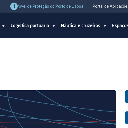
1
Nível de Proteção do Porto de Lisboa
Portal de Aplicaçõe
o
Logística portuária
Náutica e cruzeiros
Espaço