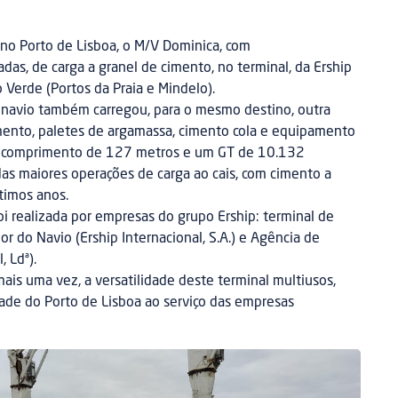
o no Porto de Lisboa, o M/V Dominica, com
s, de carga a granel de cimento, no terminal, da Ership
 Verde (Portos da Praia e Mindelo).
o navio também carregou, para o mesmo destino, outra
imento, paletes de argamassa, cimento cola e equipamento
m comprimento de 127 metros e um GT de 10.132
as maiores operações de carga ao cais, com cimento a
ltimos anos.
oi realizada por empresas do grupo Ership: terminal de
r do Navio (Ership Internacional, S.A.) e Agência de
, Ldª).
is uma vez, a versatilidade deste terminal multiusos,
ade do Porto de Lisboa ao serviço das empresas