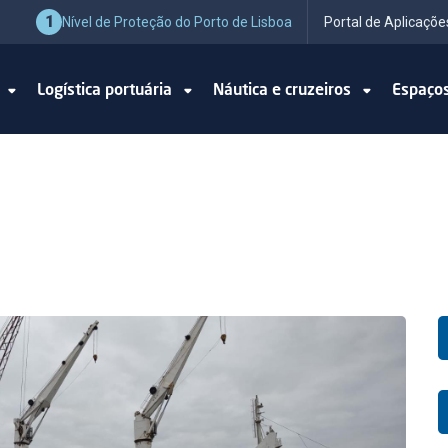
1
Nível de Proteção do Porto de Lisboa
Portal de Aplicaçõe
o
Logística portuária
Náutica e cruzeiros
Espaço