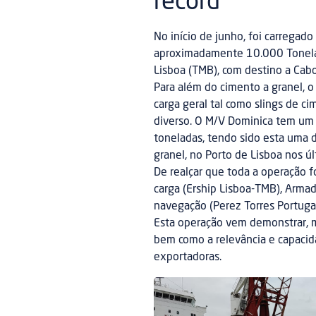
record
No início de junho, foi carregad
aproximadamente 10.000 Tonelada
Lisboa (TMB), com destino a Cabo
Para além do cimento a granel, 
carga geral tal como slings de c
diverso. O M/V Dominica tem u
toneladas, tendo sido esta uma d
granel, no Porto de Lisboa nos ú
De realçar que toda a operação f
carga (Ership Lisboa-TMB), Armado
navegação (Perez Torres Portugal
Esta operação vem demonstrar, ma
bem como a relevância e capacid
exportadoras.