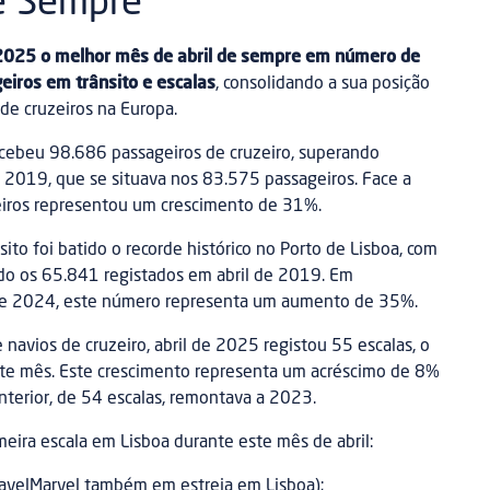
e Sempre
 2025 o melhor mês de abril de sempre em número de
eiros em trânsito e escalas
, consolidando a sua posição
 de cruzeiros na Europa.
recebeu 98.686 passageiros de cruzeiro, superando
e 2019, que se situava nos 83.575 passageiros. Face a
geiros representou um crescimento de 31%.
o foi batido o recorde histórico no Porto de Lisboa, com
do os 65.841 registados em abril de 2019. Em
e 2024, este número representa um aumento de 35%.
 navios de cruzeiro, abril de 2025 registou 55 escalas, o
te mês. Este crescimento representa um acréscimo de 8%
anterior, de 54 escalas, remontava a 2023.
meira escala em Lisboa durante este mês de abril:
ravelMarvel também em estreia em Lisboa);