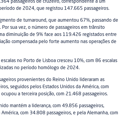
5.364 passageiros de cruzeiro, correspondente a um
ríodo de 2024, que registou 147.665 passageiros.
segmento de turnaround, que aumentou 67%, passando de
 Por sua vez, o número de passageiros em trânsito
ma diminuição de 9% face aos 119.426 registados entre
ariação compensada pelo forte aumento nas operações de
escalas no Porto de Lisboa cresceu 10%, com 86 escalas
alizadas no período homólogo de 2024.
sageiros provenientes do Reino Unido lideraram as
iros, seguidos pelos Estados Unidos da América, com
ocupou a terceira posição, com 21.468 passageiros.
nido mantém a liderança, com 49.856 passageiros,
 América, com 34.808 passageiros, e pela Alemanha, com