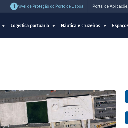
1
Nível de Proteção do Porto de Lisboa
Portal de Aplicaçõe
o
Logística portuária
Náutica e cruzeiros
Espaço