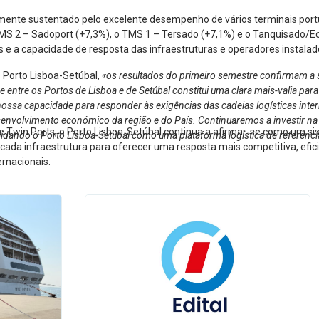
lmente sustentado pelo excelente desempenho de vários terminais port
MS 2 – Sadoport (+7,3%), o TMS 1 – Tersado (+7,1%) e o Tanquisado/Ec
e a capacidade de resposta das infraestruturas e operadores instalad
o Porto Lisboa-Setúbal,
«os resultados do primeiro semestre confirmam a s
tre os Portos de Lisboa e de Setúbal constitui uma clara mais-valia para 
nossa capacidade para responder às exigências das cadeias logísticas interna
esenvolvimento económico da região e do País. Continuaremos a investir na
e Twin Ports, o Porto Lisboa-Setúbal continua a afirmar-se como um s
lidando o Porto Lisboa-Setúbal como uma plataforma logística de referênci
e cada infraestrutura para oferecer uma resposta mais competitiva, efi
ernacionais.