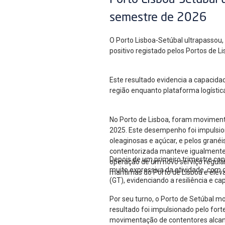
Porto Lisboa-Setúbal 
semestre de 2026
O Porto Lisboa-Setúbal ultrapassou
positivo registado pelos Portos de 
Este resultado evidencia a capacida
região enquanto plataforma logístic
No Porto de Lisboa, foram moviment
2025. Este desempenho foi impulsion
oleaginosas e açúcar, e pelos gran
contentorizada manteve igualmente u
Depois de um primeiro trimestre co
operação de um novo serviço regular
muito expressiva da atividade, com
marítimas do Porto de Lisboa e elev
(GT), evidenciando a resiliência e c
Por seu turno, o Porto de Setúbal m
resultado foi impulsionado pelo for
movimentação de contentores alcan