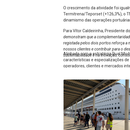
O crescimento da atividade foi igua
Termitrena/Teporset (+126,3%), o T
dinamismo das operações portuárias 
Para Vítor Caldeirinha, Presidente d
demonstram que a complementaridade en
registada pelos dois portos reforça a 
nossos clientes e contribuir para o d
Alinhado com a estratégia Dual Mod
sustentabilidade e na inovação, conso
características e especializações d
operadores, clientes e mercados int