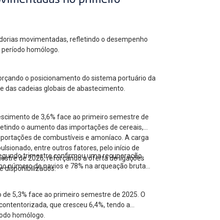
ovimentadas no primeiro
cadorias movimentadas, refletindo o desempenho
ao período homólogo.
forçando o posicionamento do sistema portuário da
 e das cadeias globais de abastecimento.
escimento de 3,6% face ao primeiro semestre de
letindo o aumento das importações de cereais,
mportações de combustíveis e amoníaco. A carga
ionado, entre outros fatores, pelo início de
 segundo trimestre confirmou uma recuperação
estre de 2026, reforçando a oferta de ligações
no número de navios e 78% na arqueação bruta
 disponibilizados.
o de 5,3% face ao primeiro semestre de 2025. O
contentorizada, que cresceu 6,4%, tendo a
íodo homólogo.