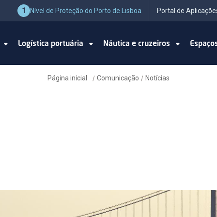
1
Nível de Proteção do Porto de Lisboa
Portal de Aplicaçõe
o
Logística portuária
Náutica e cruzeiros
Espaço
Página inicial
Comunicação
Notícias
/
/