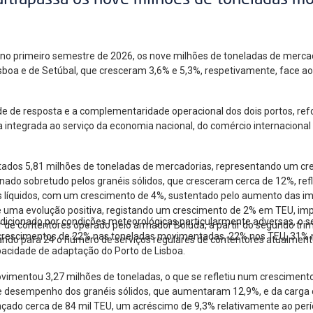
ultrapassa os nove milhões de toneladas m
, no primeiro semestre de 2026, os nove milhões de toneladas de mer
Lisboa e de Setúbal, que cresceram 3,6% e 5,3%, respetivamente, face 
de de resposta e a complementaridade operacional dos dois portos, re
a integrada ao serviço da economia nacional, do comércio internacional
ados 5,81 milhões de toneladas de mercadorias, representando um cr
ado sobretudo pelos granéis sólidos, que cresceram cerca de 12%, ref
éis líquidos, com um crescimento de 4%, sustentado pelo aumento das i
ma evolução positiva, registando um crescimento de 2% em TEU, impuls
ndicionado por condições meteorológicas particularmente adversas, o
 de contentores operado pelo armador Boluda, a partir do segundo trim
 crescimentos de 22% nas toneladas movimentadas, 22% nos TEU, 31% 
ando para 24 o número de serviços regulares de contentores atualmente
apacidade de adaptação do Porto de Lisboa.
ovimentou 3,27 milhões de toneladas, o que se refletiu num cresciment
te desempenho dos granéis sólidos, que aumentaram 12,9%, e da carga 
çado cerca de 84 mil TEU, um acréscimo de 9,3% relativamente ao per