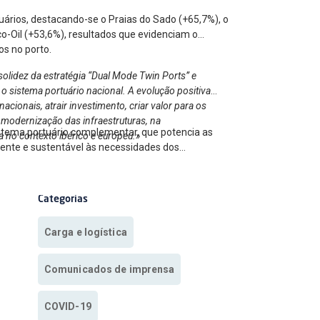
uários, destacando-se o Praias do Sado (+65,7%), o
o-Oil (+53,6%), resultados que evidenciam o
os no porto.
olidez da estratégia “Dual Mode Twin Ports” e
o sistema portuário nacional. A evolução positiva
cionais, atrair investimento, criar valor para os
 modernização das infraestruturas, na
istema portuário complementar, que potencia as
a no contexto ibérico e europeu.»
ciente e sustentável às necessidades dos
Categorias
Carga e logística
Comunicados de imprensa
COVID-19