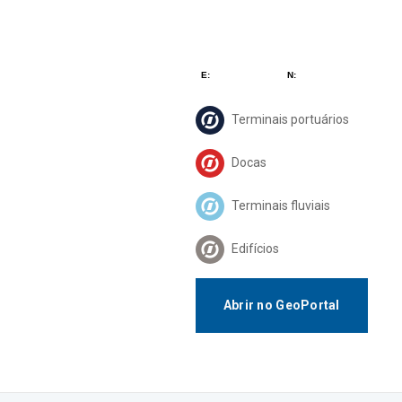
Terminais portuários
Docas
Terminais fluviais
Edifícios
Abrir no GeoPortal