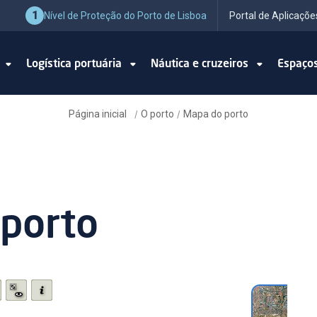
1
Nível de Proteção do Porto de Lisboa
Portal de Aplicaçõe
o
Logística portuária
Náutica e cruzeiros
Espaço
Página inicial
O porto
Mapa do porto
/
/
porto