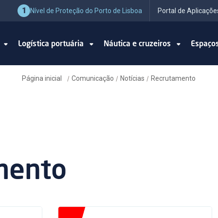
1
Nível de Proteção do Porto de Lisboa
Portal de Aplicaçõe
o
Logística portuária
Náutica e cruzeiros
Espaço
Página inicial
Comunicação
Notícias
Recrutamento
/
/
/
mento