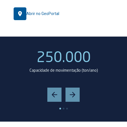
Abrir no GeoPortal
250.000
Capacidade de movimentação (ton/ano)
Ban
24