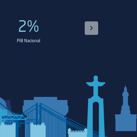
2%
1º
PIB Nacional
porto na movimentação de 