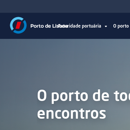
Autoridade portuária
O port
Um porto, du
margens