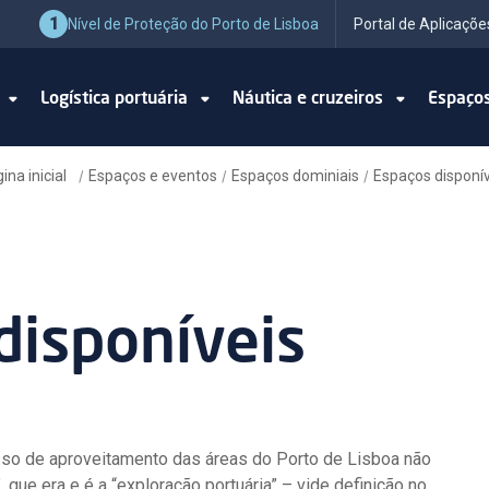
1
Nível de Proteção do Porto de Lisboa
Portal de Aplicaçõe
o
Logística portuária
Náutica e cruzeiros
Espaço
ina inicial
Espaços e eventos
Espaços dominiais
Espaços disponí
/
/
/
disponíveis
sso de aproveitamento das áreas do Porto de Lisboa não
, que era e é a “exploração portuária” – vide definição no