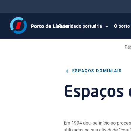
Autoridade portuária
O port
Pág
ESPAÇOS DOMINIAIS
Espaços 
Em 1994 deu-se início ao proce
utilizadas na sua atividade “core”