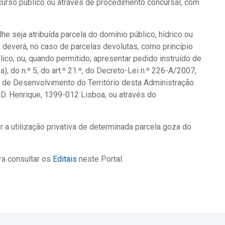
ncurso público ou através de procedimento concursal, com
e seja atribuída parcela do domínio público, hídrico ou
., deverá, no caso de parcelas devolutas, como princípio
lico, ou, quando permitido, apresentar pedido instruído de
), do n.º 5, do art.º 21.º, do Decreto-Lei n.º 226-A/2007,
o de Desenvolvimento do Território desta Administração
te D. Henrique, 1399-012 Lisboa, ou através do
r a utilização privativa de determinada parcela goza do
ra consultar os
Editais
neste Portal.