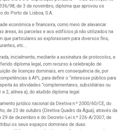
n.º 336/98, de 3 de novembro, diploma que aprovou os
o do Porto de Lisboa, S.A..
lidade económica e financeira, como meio de alavancar
às áreas, às parcelas e aos edifícios já não utilizados na
im que particulares as explorassem para diversos fins,
urantes, etc….
rada, inicialmente, mediante a assinatura de protocolos, e
referido diploma legal, com recurso à celebração de
uição de licenças dominiais, em consequência de, por
competências à APL para definir o “interesse público para
speita às atividades “complementares, subsidiárias ou
 e 2, alínea a), do aludido diploma legal.
mento jurídico nacional da Diretiva n.º 2000/60/CE, do
o, de 23 de outubro (Diretiva Quadro da Água), através da
de 29 de dezembro e do Decreto-Lei n.º 226-A/2007, de
atribui os seus espaços dominiais de duas