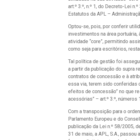
art.º 3.º, n.º 1, do Decreto-Lei 
Estatutos da APL – Administraçã
Optou-se, pois, por conferir uti
investimentos na área portuária, 
atividade “core”, permitindo ass
como seja para escritórios, resta
Tal política de gestão foi assegu
a partir da publicação do supra 
contratos de concessão e à atrib
essa via, terem sido conferidas 
efeitos de concessão” no que re
acessórias” – art.º 3.º, números 1
Com a transposição para o ordena
Parlamento Europeu e do Conselh
publicação da Lei n.º 58/2005, 
31 de maio, a APL, S.A., passou 