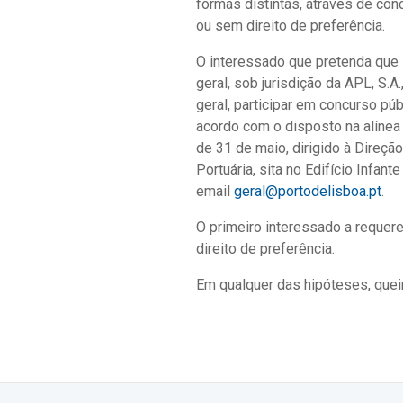
formas distintas, através de co
ou sem direito de preferência.
O interessado que pretenda que lh
geral, sob jurisdição da APL, S.A
geral, participar em concurso púb
acordo com o disposto na alínea a
de 31 de maio, dirigido à Direçã
Portuária, sita no Edifício Infan
email
geral@portodelisboa.pt
.
O primeiro interessado a requere
direito de preferência.
Em qualquer das hipóteses, quei