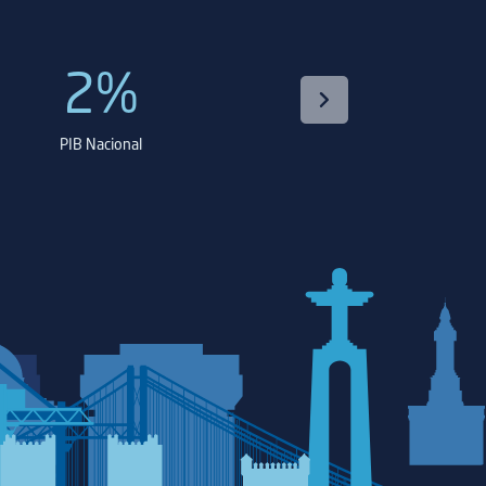
2%
1º
PIB Nacional
porto na movimentação de 