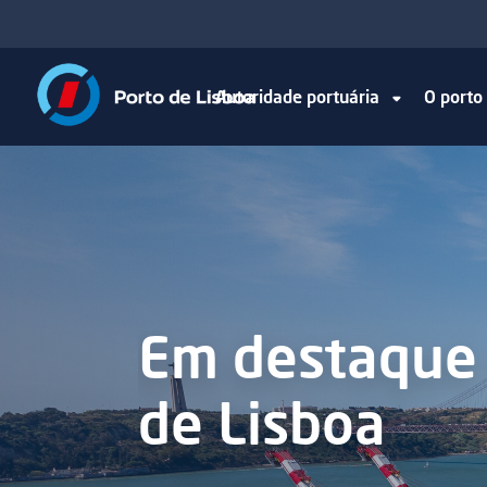
Autoridade portuária
O port
Tejo Live