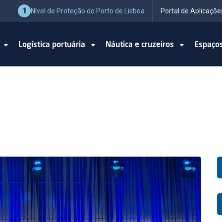
1
Nível de Proteção do Porto de Lisboa
Portal de Aplicaçõe
o
Logística portuária
Náutica e cruzeiros
Espaço