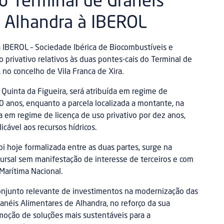
no Terminal de Granéis
 Alhandra à IBEROL
à IBEROL – Sociedade Ibérica de Biocombustíveis e
so privativo relativos às duas pontes-cais do Terminal de
 no concelho de Vila Franca de Xira.
a Quinta da Figueira, será atribuída em regime de
0 anos, enquanto a parcela localizada a montante, na
da em regime de licença de uso privativo por dez anos,
icável aos recursos hídricos.
foi hoje formalizada entre as duas partes, surge na
rsal sem manifestação de interesse de terceiros e com
Marítima Nacional.
onjunto relevante de investimentos na modernização das
ranéis Alimentares de Alhandra, no reforço da sua
moção de soluções mais sustentáveis para a