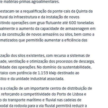
 matérias-primas agroalimentares.
destacam-se a requalificação da ponte-cais da Quinta da
utural da infraestrutura e da instalação de novos
itindo operações com grua flutuante até 600 toneladas
igualmente o aumento da capacidade de armazenagem em
és da construção de novos armazéns ou silos, bem como a
atizados que permitirão aumentar a eficiência das
ação dos silos existentes, com recurso a sistemas de
ade, ventilação e otimização dos processos de descarga,
ilidade das operações. No domínio da sustentabilidade,
ltaico com potência de 1.159 kWp destinado ao
ico e da unidade industrial associada.
ra a criação de um importante centro de distribuição de
 reforçando a competitividade do Porto de Lisboa e
do transporte marítimo e fluvial nas cadeias de
dal da rodovia para a via fluvial permitirá reduzir a