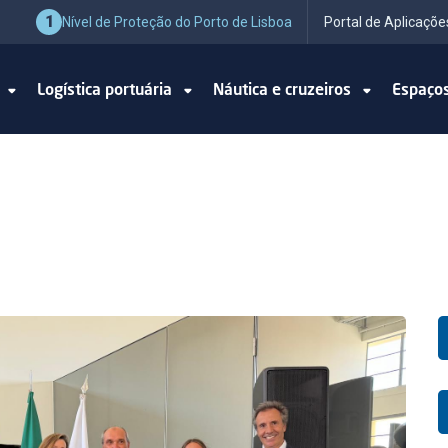
1
Nível de Proteção do Porto de Lisboa
Portal de Aplicaçõe
o
Logística portuária
Náutica e cruzeiros
Espaço