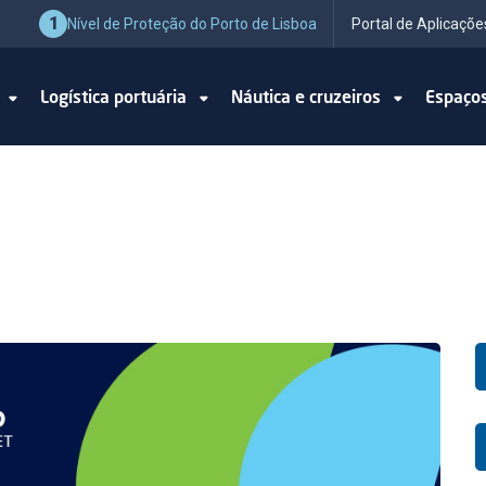
1
Nível de Proteção do Porto de Lisboa
Portal de Aplicaçõe
o
Logística portuária
Náutica e cruzeiros
Espaço