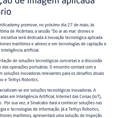
ção de imagem aplicada
rio
ortAcademy promove, no próximo dia 27 de maio, às
tima de Alcântara, a sessão “Do ar ao mar: drones e
iniciativa será dedicada à inovação tecnológica aplicada
 drones marítimos e aéreos e em tecnologias de captação e
teligência artificial.
entação de soluções tecnológicas concretas e a discussão
o das operações portuárias. O encontro contará com a
m soluções inovadoras relevantes para os desafios atuais
bo e Tethys Robotics.
ecializam-se em soluções tecnológicas inovadoras. A
s em Inteligência Artificial, Internet das Coisas (IoT),
 Por sua vez, a Sinalcabo dará a conhecer soluções nas
gia e tecnologias de informação. Já a Tethys Robotics,
drones marítimos, apresentará uma solução de inspeção