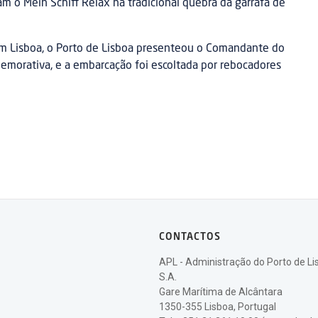
 o Mein Schiff Relax na tradicional quebra da garrafa de
 em Lisboa, o Porto de Lisboa presenteou o Comandante do
memorativa, e a embarcação foi escoltada por rebocadores
CONTACTOS
APL - Administração do Porto de Li
S.A.
Gare Marítima de Alcântara
1350-355 Lisboa, Portugal