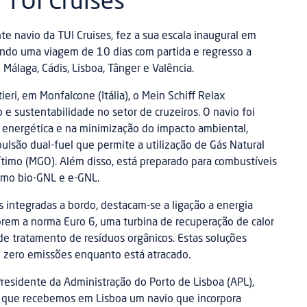
 TUI Cruises
te navio da TUI Cruises, fez a sua escala inaugural em
rando uma viagem de 10 dias com partida e regresso a
Málaga, Cádis, Lisboa, Tânger e Valência.
ieri, em Monfalcone (Itália), o Mein Schiff Relax
e sustentabilidade no setor de cruzeiros. O navio foi
a energética e na minimização do impacto ambiental,
lsão dual-fuel que permite a utilização de Gás Natural
ítimo (MGO). Além disso, está preparado para combustíveis
como bio-GNL e e-GNL.
s integradas a bordo, destacam-se a ligação a energia
prem a norma Euro 6, uma turbina de recuperação de calor
e tratamento de resíduos orgânicos. Estas soluções
 zero emissões enquanto está atracado.
 Presidente da Administração do Porto de Lisboa (APL),
ão que recebemos em Lisboa um navio que incorpora