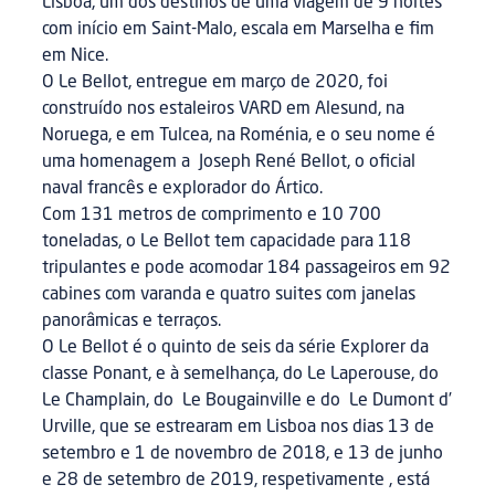
Lisboa, um dos destinos de uma viagem de 9 noites
com início em Saint-Malo, escala em Marselha e fim
em Nice.
O Le Bellot, entregue em março de 2020, foi
construído nos estaleiros VARD em Alesund, na
Noruega, e em Tulcea, na Roménia, e o seu nome é
uma homenagem a Joseph René Bellot, o oficial
naval francês e explorador do Ártico.
Com 131 metros de comprimento e 10 700
toneladas, o Le Bellot tem capacidade para 118
tripulantes e pode acomodar 184 passageiros em 92
cabines com varanda e quatro suites com janelas
panorâmicas e terraços.
O Le Bellot é o quinto de seis da série Explorer da
classe Ponant, e à semelhança, do Le Laperouse, do
Le Champlain, do Le Bougainville e do Le Dumont d’
Urville, que se estrearam em Lisboa nos dias 13 de
setembro e 1 de novembro de 2018, e 13 de junho
e 28 de setembro de 2019, respetivamente , está