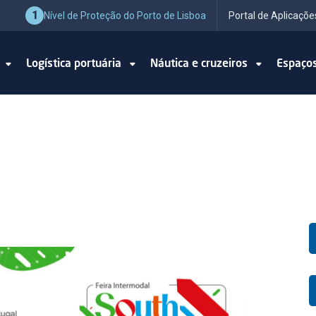
1
Nível de Proteção do Porto de Lisboa
Portal de Aplicaçõe
o
Logística portuária
Náutica e cruzeiros
Espaço