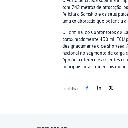
O Porto de Lisboa sublinha a im
com 742 metros de atracação, pa
felicita a Samskip e os seus par
uma colaboração que potencia a 
O Terminal de Contentores de S
aproximadamente 450 mil TEU por
designadamente o de shortsea. A
nacional no segmento de carga c
Apolónia oferece excelentes con
principais rotas comerciais mundi
Partilhar