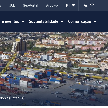
s
JUL
GeoPortal
Arquivo
s e eventos
Sustentabilidade
Comunicação
olónia (Sotagus)