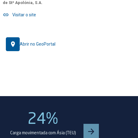
de Stª Apolónia, S.A.
Visitar o site
Abrir no GeoPortal
24%
Carga movimentada com Ásia (TEU)
Carga mo