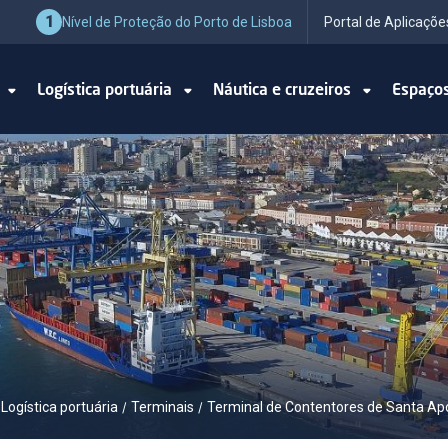
1
Nível de Proteção do Porto de Lisboa
Portal de Aplicaçõe
o
Logística portuária
Náutica e cruzeiros
Espaço
Logística portuária
Terminais
Terminal de Contentores de Santa Ap
/
/
/