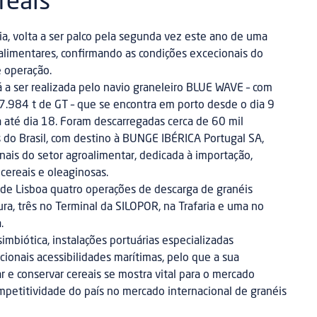
reais
ia, volta a ser palco pela segunda vez este ano de uma
alimentares, confirmando as condições excecionais do
e operação.
tá a ser realizada pelo navio graneleiro BLUE WAVE – com
.984 t de GT – que se encontra em porto desde o dia 9
a até dia 18. Foram descarregadas cerca de 60 mil
 do Brasil, com destino à BUNGE IBÉRICA Portugal SA,
ais do setor agroalimentar, dedicada à importação,
cereais e oleaginosas.
de Lisboa quatro operações de descarga de granéis
a, três no Terminal da SILOPOR, na Trafaria e uma no
a.
simbiótica, instalações portuárias especializadas
ionais acessibilidades marítimas, pelo que a sua
 e conservar cereais se mostra vital para o mercado
mpetitividade do país no mercado internacional de granéis