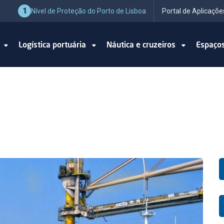
1
Nível de Proteção do Porto de Lisboa
Portal de Aplicaçõe
o
Logística portuária
Náutica e cruzeiros
Espaço