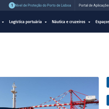
1
Nível de Proteção do Porto de Lisboa
Portal de Aplicaçõe
o
Logística portuária
Náutica e cruzeiros
Espaço