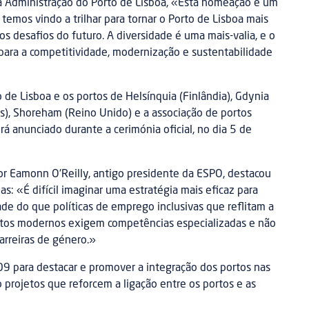
da Administração do Porto de Lisboa, «Esta nomeação é um
emos vindo a trilhar para tornar o Porto de Lisboa mais
 os desafios do futuro. A diversidade é uma mais-valia, e o
 para a competitividade, modernização e sustentabilidade
to de Lisboa e os portos de Helsínquia (Finlândia), Gdynia
os), Shoreham (Reino Unido) e a associação de portos
erá anunciado durante a cerimónia oficial, no dia 5 de
or Eamonn O'Reilly, antigo presidente da ESPO, destacou
das: «É difícil imaginar uma estratégia mais eficaz para
de do que políticas de emprego inclusivas que reflitam a
rtos modernos exigem competências especializadas e não
arreiras de género.»
9 para destacar e promover a integração dos portos nas
projetos que reforcem a ligação entre os portos e as