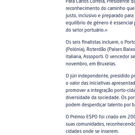
Para Carlos Correia, Presidente 
reconhecimento do caminho que t
justo, inclusivo e preparado para
equilíbrio de género é essencial
do setor portuário.»
Os seis finalistas incluem, o Por
(Polónia), Roterdão (Países Baix
italiana, Assoporti. O vencedor s
novembro, em Bruxelas.
O júri independente, presidido p
o valor das iniciativas apresenta
promover a integração porto-cida
diversidade da sociedade. Os po
podem desperdiçar talento por b
O Prémio ESPO foi criado em 200
suas comunidades, reconhecendo 
cidades onde se inserem.