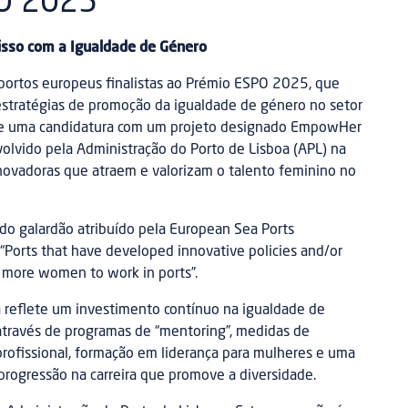
PO 2025
so com a Igualdade de Género
 portos europeus finalistas ao Prémio ESPO 2025, que
estratégias de promoção da igualdade de género no setor
de uma candidatura com um projeto designado EmpowHer
olvido pela Administração do Porto de Lisboa (APL) na
 inovadoras que atraem e valorizam o talento feminino no
o do galardão atribuído pela European Sea Ports
“Ports that have developed innovative policies and/or
ct more women to work in ports”.
a reflete um investimento contínuo na igualdade de
ravés de programas de “mentoring”, medidas de
 profissional, formação em liderança para mulheres e uma
 progressão na carreira que promove a diversidade.