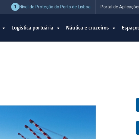
1
Nível de Proteção do Porto de Lisboa
Portal de Aplicaçõe
o
Logística portuária
Náutica e cruzeiros
Espaço