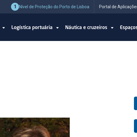
1
Nível de Proteção do Porto de Lisboa
Portal de Aplicaçõe
o
Logística portuária
Náutica e cruzeiros
Espaço