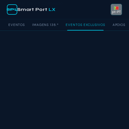
Passar para o Conteúdo
Smart Port
LX
SPL
pt-PT
EVENTOS
IMAGENS 138.º
EVENTOS EXCLUSIVOS
APOIOS