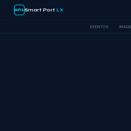
Passar para o Conteúdo
Smart Port
LX
SPL
EVENTOS
IMAGE