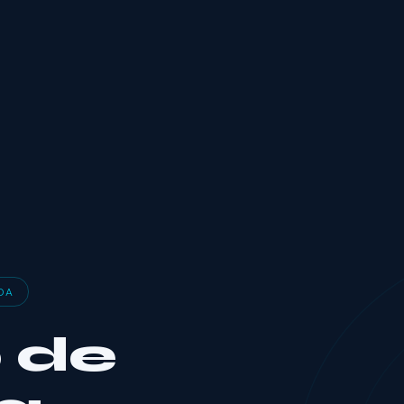
OA
 de