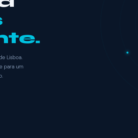
a
s
nte.
de Lisboa.
e para um
o.