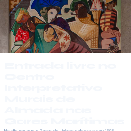
Entrada livre no
Centro
Interpretativo
Murais de
Almada nas
Gares Marítimas
No dia em que o Porto de Lisboa celebra o seu 138º