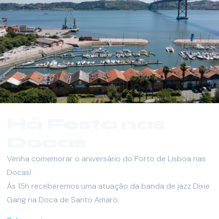
Há Festa nas
Docas
Venha comemorar o aniversário do Porto de Lisboa nas
Docas!
Às 15h receberemos uma atuação da banda de jazz Dixie
Gang na Doca de Santo Amaro.