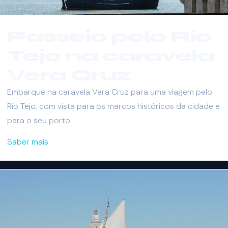
Passeio pelo Rio
Tejo na caravela
Vera Cruz
Embarque na caravela Vera Cruz para uma viagem pelo
Rio Tejo, com vista para os marcos históricos da cidade e
para o seu porto.
Saber mais