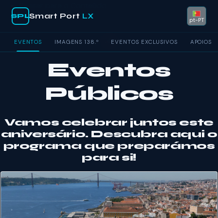
Passar para o Conteúdo
Smart Port
LX
SPL
pt-PT
EVENTOS
IMAGENS 138.º
EVENTOS EXCLUSIVOS
APOIOS
Eventos
Públicos
Vamos celebrar juntos este
aniversário. Descubra aqui o
programa que preparámos
para si!