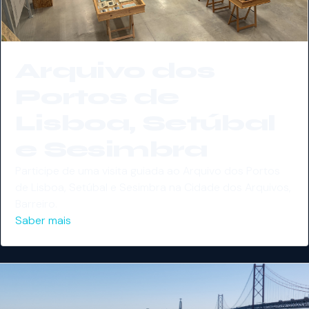
Arquivo dos
Portos de
Lisboa, Setúbal
e Sesimbra
Participe de uma visita guiada ao Arquivo dos Portos
de Lisboa, Setúbal e Sesimbra na Cidade dos Arquivos,
Barreiro.
Saber mais