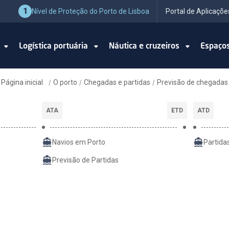
1
Nível de Proteção do Porto de Lisboa
Portal de Aplicaçõe
o
Logística portuária
Náutica e cruzeiros
Espaço
Página inicial
O porto
Chegadas e partidas
Previsão de chegadas
/
/
/
ATA
ETD
ATD
Navios em Porto
Partida
Previsão de Partidas