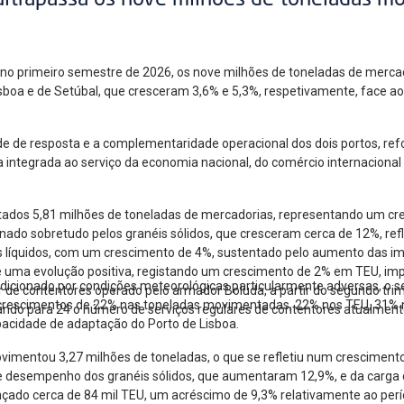
ultrapassa os nove milhões de toneladas m
, no primeiro semestre de 2026, os nove milhões de toneladas de mer
Lisboa e de Setúbal, que cresceram 3,6% e 5,3%, respetivamente, face 
de de resposta e a complementaridade operacional dos dois portos, re
a integrada ao serviço da economia nacional, do comércio internacional
ados 5,81 milhões de toneladas de mercadorias, representando um cr
ado sobretudo pelos granéis sólidos, que cresceram cerca de 12%, ref
éis líquidos, com um crescimento de 4%, sustentado pelo aumento das i
ma evolução positiva, registando um crescimento de 2% em TEU, impuls
ndicionado por condições meteorológicas particularmente adversas, o
 de contentores operado pelo armador Boluda, a partir do segundo trim
 crescimentos de 22% nas toneladas movimentadas, 22% nos TEU, 31% 
ando para 24 o número de serviços regulares de contentores atualmente
apacidade de adaptação do Porto de Lisboa.
ovimentou 3,27 milhões de toneladas, o que se refletiu num cresciment
te desempenho dos granéis sólidos, que aumentaram 12,9%, e da carga 
çado cerca de 84 mil TEU, um acréscimo de 9,3% relativamente ao per