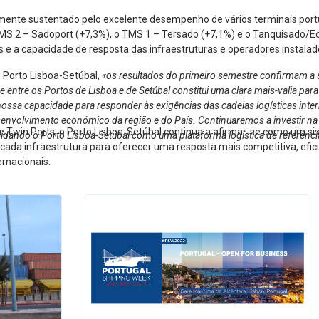
lmente sustentado pelo excelente desempenho de vários terminais port
MS 2 – Sadoport (+7,3%), o TMS 1 – Tersado (+7,1%) e o Tanquisado/Ec
e a capacidade de resposta das infraestruturas e operadores instalad
o Porto Lisboa-Setúbal,
«os resultados do primeiro semestre confirmam a s
tre os Portos de Lisboa e de Setúbal constitui uma clara mais-valia para 
nossa capacidade para responder às exigências das cadeias logísticas interna
esenvolvimento económico da região e do País. Continuaremos a investir na
e Twin Ports, o Porto Lisboa-Setúbal continua a afirmar-se como um s
lidando o Porto Lisboa-Setúbal como uma plataforma logística de referênci
e cada infraestrutura para oferecer uma resposta mais competitiva, efi
ernacionais.