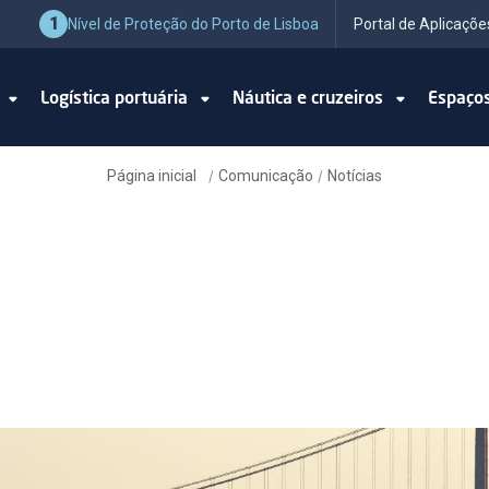
1
Nível de Proteção do Porto de Lisboa
Portal de Aplicaçõe
o
Logística portuária
Náutica e cruzeiros
Espaço
Página inicial
Comunicação
Notícias
/
/