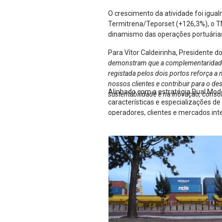
O crescimento da atividade foi igua
Termitrena/Teporset (+126,3%), o T
dinamismo das operações portuárias 
Para Vítor Caldeirinha, Presidente d
demonstram que a complementaridade en
registada pelos dois portos reforça a 
nossos clientes e contribuir para o d
Alinhado com a estratégia Dual Mod
sustentabilidade e na inovação, conso
características e especializações d
operadores, clientes e mercados int