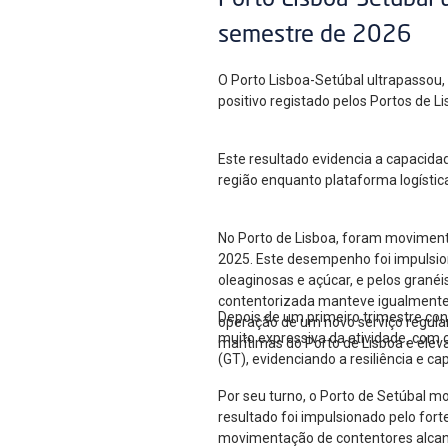
Porto Lisboa-Setúbal 
semestre de 2026
O Porto Lisboa-Setúbal ultrapassou
positivo registado pelos Portos de 
Este resultado evidencia a capacida
região enquanto plataforma logístic
No Porto de Lisboa, foram moviment
2025. Este desempenho foi impulsion
oleaginosas e açúcar, e pelos gran
contentorizada manteve igualmente u
Depois de um primeiro trimestre co
operação de um novo serviço regular
muito expressiva da atividade, com
marítimas do Porto de Lisboa e elev
(GT), evidenciando a resiliência e c
Por seu turno, o Porto de Setúbal m
resultado foi impulsionado pelo for
movimentação de contentores alcan