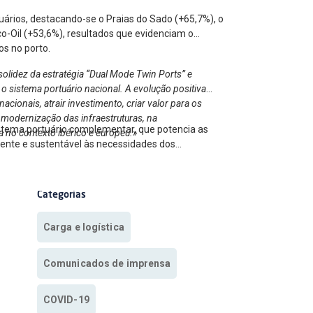
uários, destacando-se o Praias do Sado (+65,7%), o
o-Oil (+53,6%), resultados que evidenciam o
os no porto.
olidez da estratégia “Dual Mode Twin Ports” e
o sistema portuário nacional. A evolução positiva
cionais, atrair investimento, criar valor para os
 modernização das infraestruturas, na
istema portuário complementar, que potencia as
a no contexto ibérico e europeu.»
ciente e sustentável às necessidades dos
Categorias
Carga e logística
Comunicados de imprensa
COVID-19