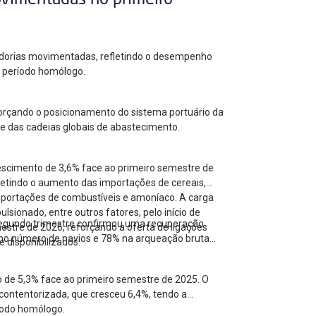
ovimentadas no primeiro
cadorias movimentadas, refletindo o desempenho
ao período homólogo.
forçando o posicionamento do sistema portuário da
 e das cadeias globais de abastecimento.
escimento de 3,6% face ao primeiro semestre de
letindo o aumento das importações de cereais,
mportações de combustíveis e amoníaco. A carga
ionado, entre outros fatores, pelo início de
 segundo trimestre confirmou uma recuperação
estre de 2026, reforçando a oferta de ligações
no número de navios e 78% na arqueação bruta
 disponibilizados.
o de 5,3% face ao primeiro semestre de 2025. O
contentorizada, que cresceu 6,4%, tendo a
íodo homólogo.