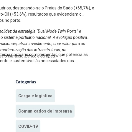
uários, destacando-se o Praias do Sado (+65,7%), o
o-Oil (+53,6%), resultados que evidenciam o
os no porto.
olidez da estratégia “Dual Mode Twin Ports” e
o sistema portuário nacional. A evolução positiva
cionais, atrair investimento, criar valor para os
 modernização das infraestruturas, na
istema portuário complementar, que potencia as
a no contexto ibérico e europeu.»
ciente e sustentável às necessidades dos
Categorias
Carga e logística
Comunicados de imprensa
COVID-19