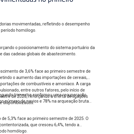
ovimentadas no primeiro
cadorias movimentadas, refletindo o desempenho
ao período homólogo.
forçando o posicionamento do sistema portuário da
 e das cadeias globais de abastecimento.
escimento de 3,6% face ao primeiro semestre de
letindo o aumento das importações de cereais,
mportações de combustíveis e amoníaco. A carga
ionado, entre outros fatores, pelo início de
 segundo trimestre confirmou uma recuperação
estre de 2026, reforçando a oferta de ligações
no número de navios e 78% na arqueação bruta
 disponibilizados.
o de 5,3% face ao primeiro semestre de 2025. O
contentorizada, que cresceu 6,4%, tendo a
íodo homólogo.