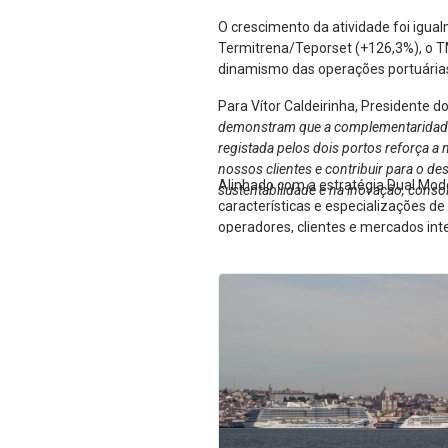
O crescimento da atividade foi igua
Termitrena/Teporset (+126,3%), o T
dinamismo das operações portuárias 
Para Vítor Caldeirinha, Presidente d
demonstram que a complementaridade en
registada pelos dois portos reforça a 
nossos clientes e contribuir para o d
Alinhado com a estratégia Dual Mod
sustentabilidade e na inovação, conso
características e especializações d
operadores, clientes e mercados int