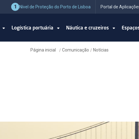
1
Nível de Proteção do Porto de Lisboa
Portal de Aplicaçõe
o
Logística portuária
Náutica e cruzeiros
Espaço
Página inicial
Comunicação
Notícias
/
/