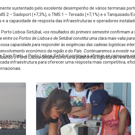
lmente sustentado pelo excelente desempenho de vários terminais port
MS 2 – Sadoport (+7,3%), o TMS 1 – Tersado (+7,1%) e o Tanquisado/Ec
e a capacidade de resposta das infraestruturas e operadores instalad
o Porto Lisboa-Setúbal,
«os resultados do primeiro semestre confirmam a s
tre os Portos de Lisboa e de Setúbal constitui uma clara mais-valia para 
nossa capacidade para responder às exigências das cadeias logísticas interna
esenvolvimento económico da região e do País. Continuaremos a investir na
e Twin Ports, o Porto Lisboa-Setúbal continua a afirmar-se como um s
lidando o Porto Lisboa-Setúbal como uma plataforma logística de referênci
e cada infraestrutura para oferecer uma resposta mais competitiva, efi
ernacionais.