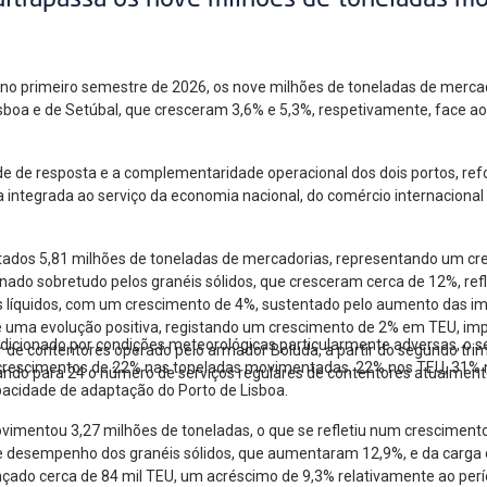
ultrapassa os nove milhões de toneladas m
, no primeiro semestre de 2026, os nove milhões de toneladas de mer
Lisboa e de Setúbal, que cresceram 3,6% e 5,3%, respetivamente, face 
de de resposta e a complementaridade operacional dos dois portos, re
a integrada ao serviço da economia nacional, do comércio internacional
ados 5,81 milhões de toneladas de mercadorias, representando um cr
ado sobretudo pelos granéis sólidos, que cresceram cerca de 12%, ref
éis líquidos, com um crescimento de 4%, sustentado pelo aumento das i
ma evolução positiva, registando um crescimento de 2% em TEU, impuls
ndicionado por condições meteorológicas particularmente adversas, o
 de contentores operado pelo armador Boluda, a partir do segundo trim
 crescimentos de 22% nas toneladas movimentadas, 22% nos TEU, 31% 
ando para 24 o número de serviços regulares de contentores atualmente
apacidade de adaptação do Porto de Lisboa.
ovimentou 3,27 milhões de toneladas, o que se refletiu num cresciment
te desempenho dos granéis sólidos, que aumentaram 12,9%, e da carga 
çado cerca de 84 mil TEU, um acréscimo de 9,3% relativamente ao per