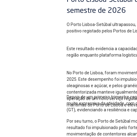
Porto Lisboa-Setúbal 
semestre de 2026
O Porto Lisboa-Setúbal ultrapassou
positivo registado pelos Portos de 
Este resultado evidencia a capacida
região enquanto plataforma logístic
No Porto de Lisboa, foram moviment
2025. Este desempenho foi impulsion
oleaginosas e açúcar, e pelos gran
contentorizada manteve igualmente u
Depois de um primeiro trimestre co
operação de um novo serviço regular
muito expressiva da atividade, com
marítimas do Porto de Lisboa e elev
(GT), evidenciando a resiliência e c
Por seu turno, o Porto de Setúbal m
resultado foi impulsionado pelo for
movimentação de contentores alcan