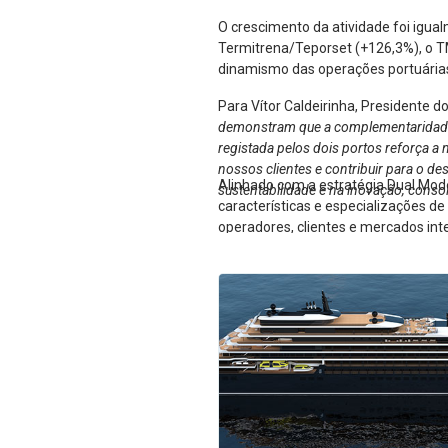
O crescimento da atividade foi igua
Termitrena/Teporset (+126,3%), o T
dinamismo das operações portuárias 
Para Vítor Caldeirinha, Presidente d
demonstram que a complementaridade en
registada pelos dois portos reforça a 
nossos clientes e contribuir para o d
Alinhado com a estratégia Dual Mod
sustentabilidade e na inovação, conso
características e especializações d
operadores, clientes e mercados int