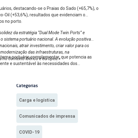
uários, destacando-se o Praias do Sado (+65,7%), o
o-Oil (+53,6%), resultados que evidenciam o
os no porto.
olidez da estratégia “Dual Mode Twin Ports” e
o sistema portuário nacional. A evolução positiva
cionais, atrair investimento, criar valor para os
 modernização das infraestruturas, na
istema portuário complementar, que potencia as
a no contexto ibérico e europeu.»
ciente e sustentável às necessidades dos
Categorias
Carga e logística
Comunicados de imprensa
COVID-19