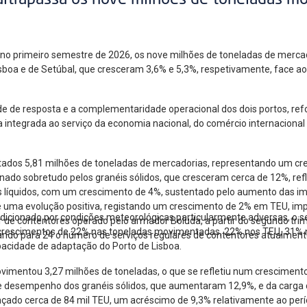
ultrapassa os nove milhões de toneladas m
, no primeiro semestre de 2026, os nove milhões de toneladas de mer
Lisboa e de Setúbal, que cresceram 3,6% e 5,3%, respetivamente, face 
de de resposta e a complementaridade operacional dos dois portos, re
a integrada ao serviço da economia nacional, do comércio internacional
ados 5,81 milhões de toneladas de mercadorias, representando um cr
ado sobretudo pelos granéis sólidos, que cresceram cerca de 12%, ref
éis líquidos, com um crescimento de 4%, sustentado pelo aumento das i
ma evolução positiva, registando um crescimento de 2% em TEU, impuls
ndicionado por condições meteorológicas particularmente adversas, o
 de contentores operado pelo armador Boluda, a partir do segundo trim
 crescimentos de 22% nas toneladas movimentadas, 22% nos TEU, 31% 
ando para 24 o número de serviços regulares de contentores atualmente
apacidade de adaptação do Porto de Lisboa.
ovimentou 3,27 milhões de toneladas, o que se refletiu num cresciment
te desempenho dos granéis sólidos, que aumentaram 12,9%, e da carga 
çado cerca de 84 mil TEU, um acréscimo de 9,3% relativamente ao per