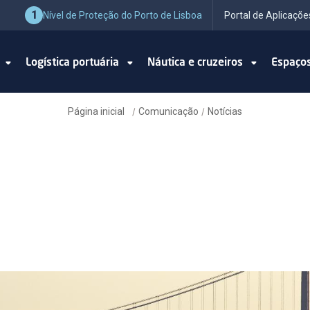
1
Nível de Proteção do Porto de Lisboa
Portal de Aplicaçõe
o
Logística portuária
Náutica e cruzeiros
Espaço
Página inicial
Comunicação
Notícias
/
/