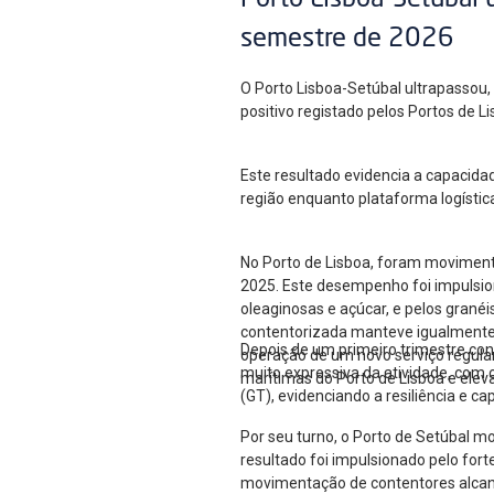
Porto Lisboa-Setúbal 
semestre de 2026
O Porto Lisboa-Setúbal ultrapassou
positivo registado pelos Portos de 
Este resultado evidencia a capacida
região enquanto plataforma logístic
No Porto de Lisboa, foram moviment
2025. Este desempenho foi impulsion
oleaginosas e açúcar, e pelos gran
contentorizada manteve igualmente u
Depois de um primeiro trimestre co
operação de um novo serviço regular
muito expressiva da atividade, com
marítimas do Porto de Lisboa e elev
(GT), evidenciando a resiliência e c
Por seu turno, o Porto de Setúbal m
resultado foi impulsionado pelo for
movimentação de contentores alcan