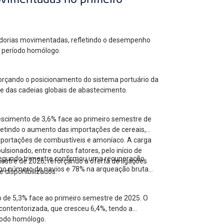
ovimentadas no primeiro
cadorias movimentadas, refletindo o desempenho
ao período homólogo.
forçando o posicionamento do sistema portuário da
 e das cadeias globais de abastecimento.
escimento de 3,6% face ao primeiro semestre de
letindo o aumento das importações de cereais,
mportações de combustíveis e amoníaco. A carga
ionado, entre outros fatores, pelo início de
 segundo trimestre confirmou uma recuperação
estre de 2026, reforçando a oferta de ligações
no número de navios e 78% na arqueação bruta
 disponibilizados.
o de 5,3% face ao primeiro semestre de 2025. O
contentorizada, que cresceu 6,4%, tendo a
íodo homólogo.