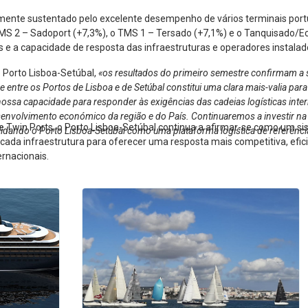
lmente sustentado pelo excelente desempenho de vários terminais port
MS 2 – Sadoport (+7,3%), o TMS 1 – Tersado (+7,1%) e o Tanquisado/Ec
e a capacidade de resposta das infraestruturas e operadores instalad
o Porto Lisboa-Setúbal,
«os resultados do primeiro semestre confirmam a s
tre os Portos de Lisboa e de Setúbal constitui uma clara mais-valia para 
nossa capacidade para responder às exigências das cadeias logísticas interna
esenvolvimento económico da região e do País. Continuaremos a investir na
e Twin Ports, o Porto Lisboa-Setúbal continua a afirmar-se como um s
lidando o Porto Lisboa-Setúbal como uma plataforma logística de referênci
e cada infraestrutura para oferecer uma resposta mais competitiva, efi
ernacionais.